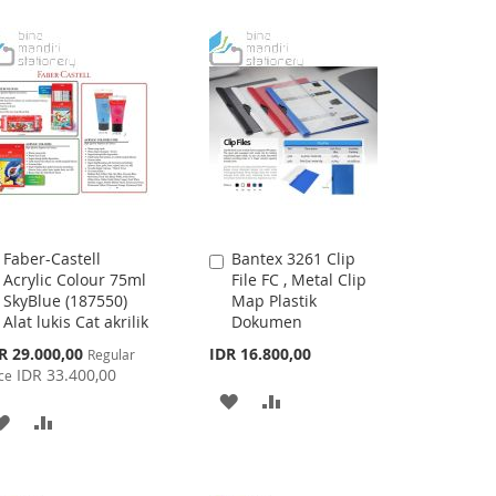
TO
TO
WISH
COMPARE
LIST
Faber-Castell
Bantex 3261 Clip
Add
Add
Acrylic Colour 75ml
File FC , Metal Clip
to
to
SkyBlue (187550)
Map Plastik
Cart
Cart
Alat lukis Cat akrilik
Dokumen
cial
R 29.000,00
IDR 16.800,00
Regular
ce
IDR 33.400,00
ce
ADD
ADD
ADD
ADD
TO
TO
TO
TO
WISH
COMPARE