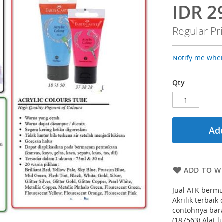
IDR 2
Special
Price
Regular Pr
Notify me when
Qty
Add
ADD TO WI
Jual ATK bermu
Akrilik terbai
contohnya bara
(187563) Alat 