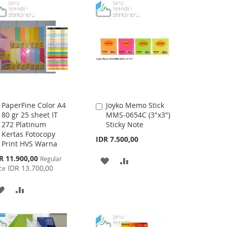
WISH
COMPARE
LIST
LIST
PaperFine Color A4
Joyko Memo Stick
Add
Add
80 gr 25 sheet IT
MMS-0654C (3"x3")
to
to
272 Platinum
Sticky Note
Cart
Cart
Kertas Fotocopy
IDR 7.500,00
Print HVS Warna
cial
R 11.900,00
Regular
ADD
ADD
ce
IDR 13.700,00
ce
TO
TO
ADD
ADD
WISH
COMPARE
TO
TO
LIST
WISH
COMPARE