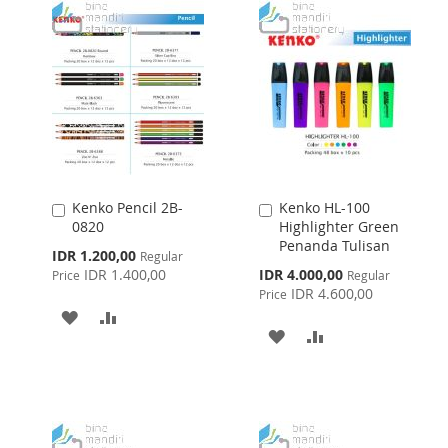
WISH
COMPARE
LIST
Kenko Pencil 2B-
Kenko HL-100
Add
Add
0820
Highlighter Green
to
to
Penanda Tulisan
Cart
Cart
Special
IDR 1.200,00
Regular
Price
Special
IDR 1.400,00
IDR 4.000,00
Price
Regular
Price
IDR 4.600,00
Price
ADD
ADD
ADD
ADD
TO
TO
TO
TO
WISH
COMPARE
WISH
COMPARE
LIST
LIST