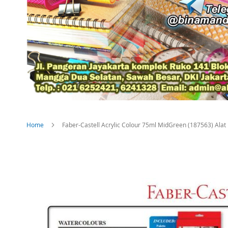
Home
Faber-Castell Acrylic Colour 75ml MidGreen (187563) Alat lu
Skip
to
the
end
of
the
images
gallery