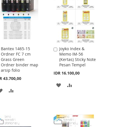
Bantex 1465-15
Joyko Index &
Add
Add
Ordner FC 7 cm
Memo IM-56
to
to
Grass Green
(Kertas) Sticky Note
Cart
Cart
Ordner binder map
Pesan Tempel
arsip folio
IDR 16.100,00
R 43.700,00
ADD
ADD
ADD
ADD
TO
TO
TO
TO
WISH
COMPARE
WISH
COMPARE
LIST
LIST