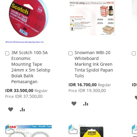
3M Scotch 100-5A
Snowman WBI-20
Add
Add
Economic
Whiteboard
to
to
Mounting Tape
Marking Ink Green
Cart
Cart
24mm x 5m Selotip
Tinta Spidol Papan
Bolak Balik
Tulis
Pemasangan
Special
IDR 16.700,00
ID
Regular
Price
Special
IDR 33.500,00
IDR 19.300,00
Regular
Price
Price
IDR 37.500,00
Price
ADD
ADD
ADD
ADD
TO
TO
TO
TO
WISH
COMPARE
WISH
COMPARE
LIST