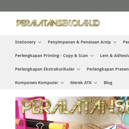
Skip
to
Content
Stationery
Penyimpanan & Penataan Arsip
Pe
Perlengkapan Printing - Copy & Scan
Lem & Adhesi
Perlengkapan Ekstrakurikuler
Perlengkapan Presen
Komponen Komputer
Merek ATK
Blog