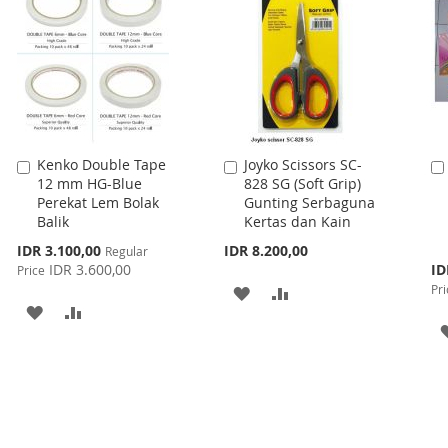
LIST
Kenko Double Tape
Joyko Scissors SC-
Add
Add
12 mm HG-Blue
828 SG (Soft Grip)
to
to
Perekat Lem Bolak
Gunting Serbaguna
Cart
Cart
Balik
Kertas dan Kain
Special
IDR 3.100,00
IDR 8.200,00
Regular
Price
Spe
IDR 3.600,00
ID
Price
Pri
Pri
ADD
ADD
ADD
ADD
TO
TO
TO
TO
WISH
COMPARE
WISH
COMPARE
LIST
LIST