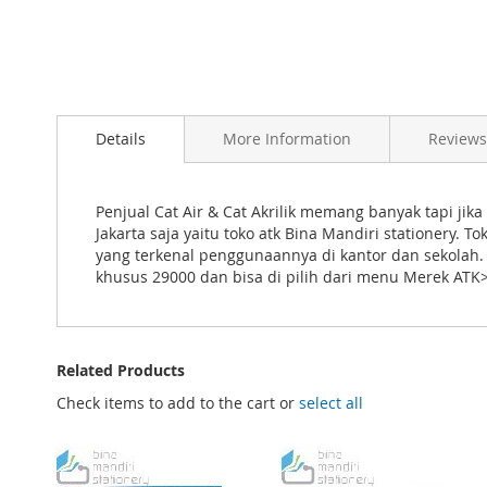
Skip
to
Details
More Information
Reviews
the
beginning
of
the
Penjual Cat Air & Cat Akrilik memang banyak tapi jika 
images
Jakarta saja yaitu toko atk Bina Mandiri stationery. 
gallery
yang terkenal penggunaannya di kantor dan sekolah. Sa
khusus 29000 dan bisa di pilih dari menu Merek ATK>
Related Products
Check items to add to the cart or
select all