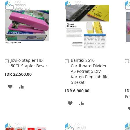
LIST
WISH
COMPARE
LIST
Joyko Stapler HD-
Bantex 8610
Add
Add
50CL Stapler Besar
Cardboard Divider
to
to
A5 Potrait 5 DIV
Cart
Cart
IDR 22.500,00
Karton Pemisah file
5 sekat
ADD
ADD
Spe
IDR 6.900,00
ID
Pri
TO
TO
Pri
ADD
ADD
WISH
COMPARE
TO
TO
LIST
WISH
COMPARE