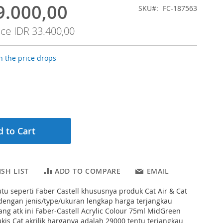
9.000,00
SKU
FC-187563
ice
IDR 33.400,00
 the price drops
 to Cart
SH LIST
ADD TO COMPARE
EMAIL
tu seperti Faber Castell khususnya produk Cat Air & Cat
k dengan jenis/type/ukuran lengkap harga terjangkau
ng atk ini Faber-Castell Acrylic Colour 75ml MidGreen
lukis Cat akrilik harganya adalah 29000 tentu terjangkau