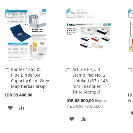
Bantex 1361-05
Artline EHJU-4
Add
Add
Pipe Binder A4
Stamp Pad No. 2
to
to
Capacity 6 cm Grey
Uninked (87 x 143
Cart
Cart
Map berkas arsip
mm ) Bantalan
Tinta Stempel
Spe
IDR 89.400,00
ID
Pri
Special
IDR 68.600,00
Regular
Pri
Price
IDR 78.900,00
Price
ADD
ADD
TO
TO
ADD
ADD
WISH
COMPARE
TO
TO