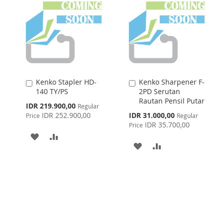
Kenko Stapler HD-
Kenko Sharpener F-
Add
Add
140 TY/PS
2PD Serutan
to
to
Rautan Pensil Putar
Cart
Cart
Special
IDR 219.900,00
Regular
Price
Special
IDR 252.900,00
IDR 31.000,00
Price
Regular
Price
IDR 35.700,00
Price
ADD
ADD
ADD
ADD
TO
TO
TO
TO
WISH
COMPARE
WISH
COMPARE
LIST
LIST