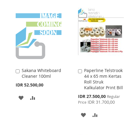
Sakana Whiteboard
Paperline Telstrook
Add
Add
Cleaner 100ml
44 x 65 mm Kertas
to
to
Roll Struk
Cart
Cart
IDR 52.500,00
Kalkulator Print Bill
Special
IDR 27.500,00
Regular
ADD
ADD
Price
IDR 31.700,00
Price
TO
TO
ADD
ADD
WISH
COMPARE
TO
TO
LIST