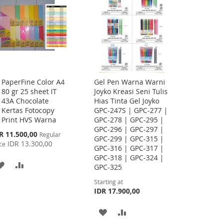
PaperFine Color A4
Gel Pen Warna Warni
Add
80 gr 25 sheet IT
Joyko Kreasi Seni Tulis
to
43A Chocolate
Hias Tinta Gel Joyko
Cart
Kertas Fotocopy
GPC-247S | GPC-277 |
Print HVS Warna
GPC-278 | GPC-295 |
GPC-296 | GPC-297 |
cial
R 11.500,00
Regular
GPC-299 | GPC-315 |
ce
IDR 13.300,00
ce
GPC-316 | GPC-317 |
GPC-318 | GPC-324 |
ADD
ADD
GPC-325
TO
TO
Starting at
IDR 17.900,00
WISH
COMPARE
ADD
ADD
LIST