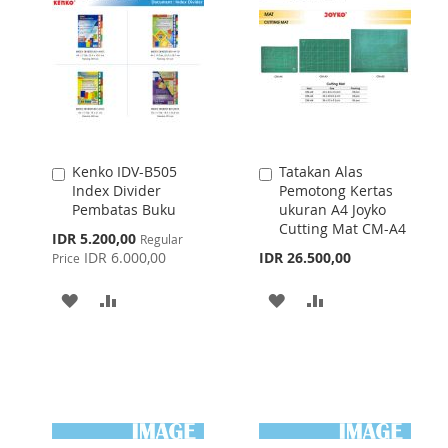
Kenko IDV-B505
Tatakan Alas
Add
Add
Index Divider
Pemotong Kertas
to
to
Pembatas Buku
ukuran A4 Joyko
Cart
Cart
Cutting Mat CM-A4
Special
IDR 5.200,00
Regular
Price
IDR 6.000,00
IDR 26.500,00
Price
ADD
ADD
ADD
ADD
TO
TO
TO
TO
WISH
COMPARE
WISH
COMPARE
LIST
LIST