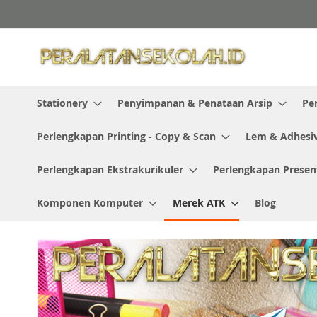
Skip
to
Content
Stationery
Penyimpanan & Penataan Arsip
Pe
Perlengkapan Printing - Copy & Scan
Lem & Adhesi
Perlengkapan Ekstrakurikuler
Perlengkapan Presen
Komponen Komputer
Merek ATK
Blog