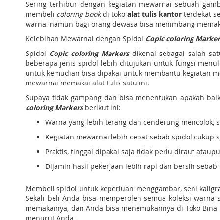
Sering terhibur dengan kegiatan mewarnai sebuah gamba
membeli
coloring book
di toko
alat tulis kantor
terdekat s
warna, namun bagi orang dewasa bisa menimbang memak
Kelebihan Mewarnai dengan Spidol
Copic coloring Marker
Spidol
Copic coloring Markers
dikenal sebagai salah sat
beberapa jenis spidol lebih ditujukan untuk fungsi men
untuk kemudian bisa dipakai untuk membantu kegiatan me
mewarnai memakai alat tulis satu ini.
Supaya tidak gampang dan bisa menentukan apakah baikn
coloring Markers
berikut ini:
Warna yang lebih terang dan cenderung mencolok, 
Kegiatan mewarnai lebih cepat sebab spidol cukup s
Praktis, tinggal dipakai saja tidak perlu diraut ataupu
Dijamin hasil pekerjaan lebih rapi dan bersih sebab 
Membeli spidol untuk keperluan menggambar, seni kaligr
Sekali beli Anda bisa memperoleh semua koleksi warna s
memakainya, dan Anda bisa menemukannya di Toko Bina Ma
menurut Anda.