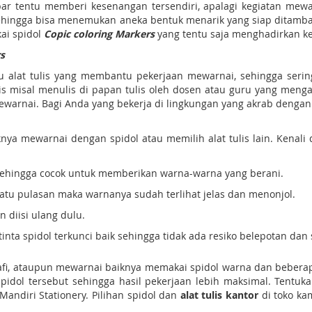
r tentu memberi kesenangan tersendiri, apalagi kegiatan mew
ehingga bisa menemukan aneka bentuk menarik yang siap ditamba
ai spidol
Copic coloring Markers
yang tentu saja menghadirkan kel
s
u alat tulis yang membantu pekerjaan mewarnai, sehingga serin
ulis misal menulis di papan tulis oleh dosen atau guru yang men
warnai. Bagi Anda yang bekerja di lingkungan yang akrab denga
ya mewarnai dengan spidol atau memilih alat tulis lain. Kenal
sehingga cocok untuk memberikan warna-warna yang berani.
atu pulasan maka warnanya sudah terlihat jelas dan menonjol.
n diisi ulang dulu.
tinta spidol terkunci baik sehingga tidak ada resiko belepotan dan
afi, ataupun mewarnai baiknya memakai spidol warna dan bebera
pidol tersebut sehingga hasil pekerjaan lebih maksimal. Tentu
ndiri Stationery. Pilihan spidol dan
alat tulis kantor
di toko ka