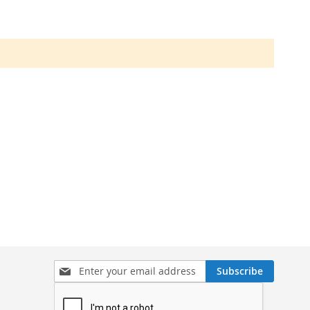
Sign
Subscribe
Up
for
Our